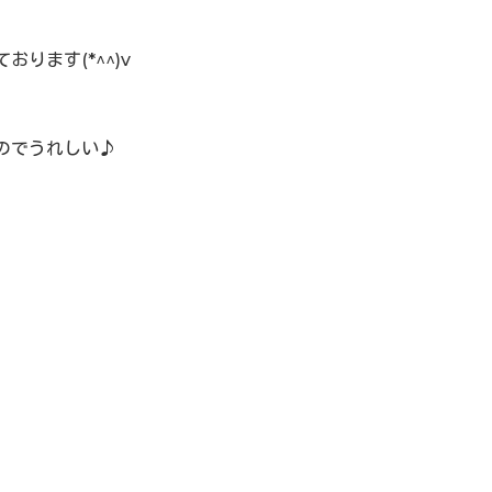
ります(*^^)v
のでうれしい♪