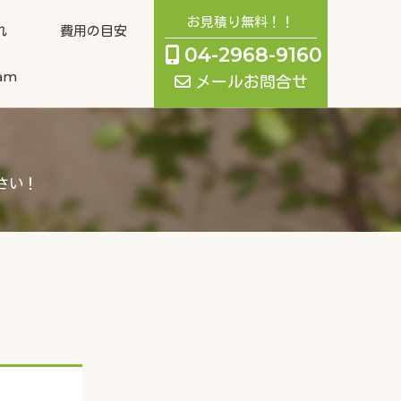
お見積り無料！！
れ
費用の目安
04-2968-9160
ram
メールお問合せ
さい！