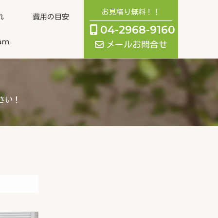
お見積り無料！！
れ
費用の目安
04-2968-9160
ram
メールお問合せ
さい！