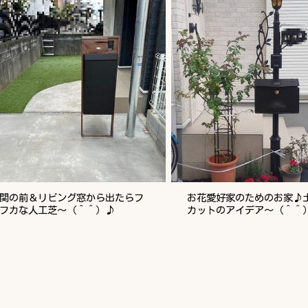
関の前＆リビング窓から出たらフ
お花愛好家のためのお家♪
フカな人工芝～（＾＾）♪
カットのアイデア～（＾＾